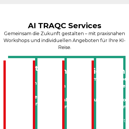
AI TRAQC Services
Gemeinsam die Zukunft gestalten – mit praxisnahen
Workshops und individuellen Angeboten für Ihre KI-
Reise.
Vernetzen
Erkunden
Entwickeln
Wachs
KI
Basis
Maßnahmen
Prototype
verstehen
schaffen
ableiten
entwickel
&
&
& KI-
&
Möglichkeiten
Potenziale
Anwendungen
Innovatio
entdecken
erkennen
planen
gestalten
Erhalten
Starten
Im
Wir
Sie
Sie
KI-
unterstütz
wertvolle
mit
Use
Ihre