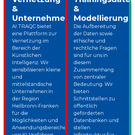
&
&
Unternehmertum
Modellierung
AI TRAQC bietet
Die Aufbereitung
eine Plattform zur
der Daten sowie
Vernetzung im
ethische und
Bereich der
rechtliche Fragen
Künstlichen
sind für uns in
Intelligenz. Wir
diesem
sensibilisieren kleine
Zusammenhang
und
von zentraler
mittelständische
Bedeutung. Wir
Unternehmen in
bieten
der Region
Schnittstellen zu
Heilbronn-Franken
öffentlich
für die
geförderten
Möglichkeiten und
Datenbanken und
Anwendungsbereiche
stellen
von KI-Verfahren.
Infrastruktur für