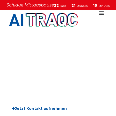
Schlaue Mittagspause
22
21
16
Tage
Stunden
Minuten
Das Regionale Innovations-
Zentrum AI TRAQC
Ihr Begleiter auf dem Weg zur KI-Transformation
in Heilbronn-Franken
Technologie- und Kompetenzplattform für
Künstliche Intelligenz
Qualifizierung und Weiterbildung für KMU
Individuelle KI-Lösungen für Ihr Unternehmen
Jetzt Kontakt aufnehmen