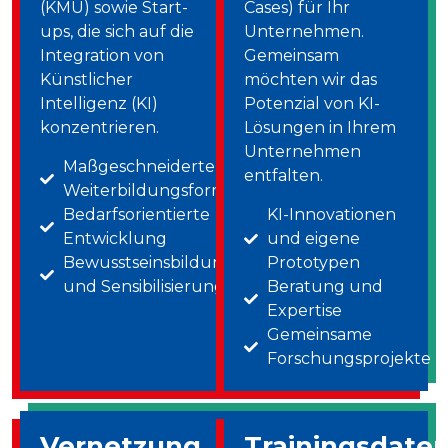
(KMU) sowie Start-
Cases) für Ihr
ups, die sich auf die
Unternehmen.
Integration von
Gemeinsam
Künstlicher
möchten wir das
Intelligenz (KI)
Potenzial von KI-
konzentrieren.
Lösungen in Ihrem
Unternehmen
Maßgeschneiderte
entfalten.
Weiterbildungsformate
Bedarfsorientierte
KI-Innovationen
Entwicklung
und eigene
Bewusstseinsbildung
Prototypen
und Sensibilisierung
Beratung und
Expertise
Gemeinsame
Forschungsprojekte
Vernetzung
Trainingsdate