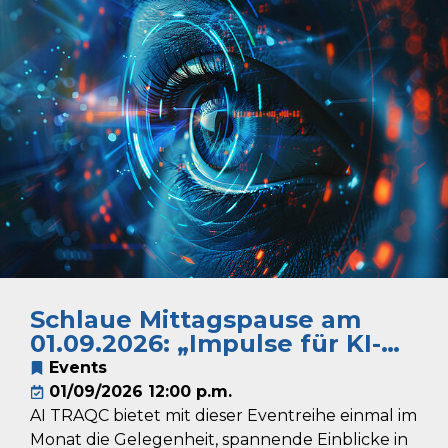
Schlaue Mittagspause am
01.09.2026: „Impulse für KI-
Anwendungen im
Events
Sozialwesen: Zwischen
01/09/2026 12:00 p.m.
Einsatzfeldern und sozialer
AI TRAQC bietet mit dieser Eventreihe einmal im
Verantwortung“
Monat die Gelegenheit, spannende Einblicke in