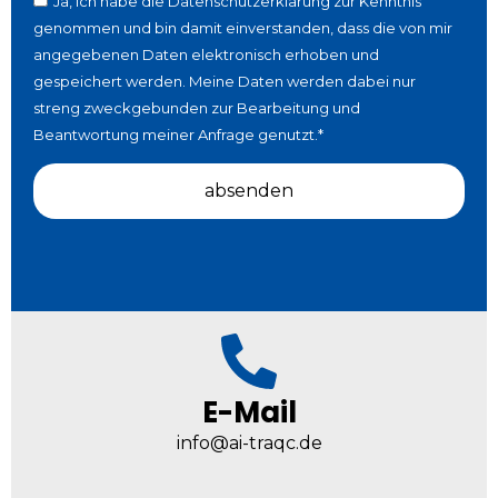
Ja, ich habe die
Datenschutzerklärung
zur Kenntnis
genommen und bin damit einverstanden, dass die von mir
angegebenen Daten elektronisch erhoben und
gespeichert werden. Meine Daten werden dabei nur
streng zweckgebunden zur Bearbeitung und
Beantwortung meiner Anfrage genutzt.*
absenden
E-Mail
info@ai-traqc.de